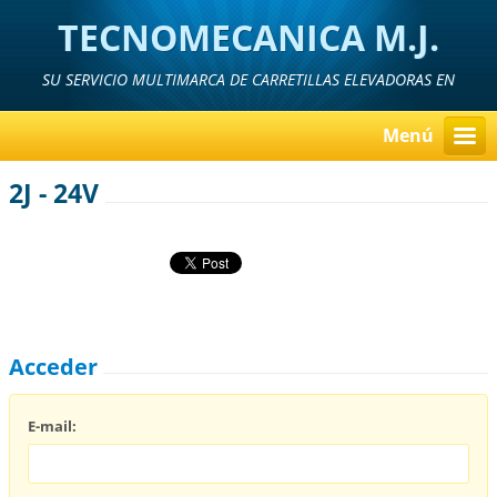
TECNOMECANICA M.J.
SU SERVICIO MULTIMARCA DE CARRETILLAS ELEVADORAS EN
MURCIA, ALICANTE Y ALMERIA
Menú
2J - 24V
Acceder
E-mail: