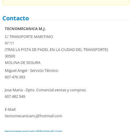
Contacto
TECNOMECANICA M.J.
C/ TRANSPORTE MARITIMO
Nº:11
(TRAS LA PISTA DE PADEL EN LA CIUDAD DEL TRANSPORTE)
30500
MOLINA DE SEGURA
Miguel Angel - Servicio Técnico:
607 476 393
Jose Maria - Dpto. Comercial ventas y compras:
607 482 549
E-Mail:
tecnomec
anicam.j
@hotmail
.com
tecnomecanicam.j@hotmail.com