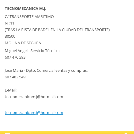
TECNOMECANICA M.J.
C/ TRANSPORTE MARITIMO
Nº:11
(TRAS LA PISTA DE PADEL EN LA CIUDAD DEL TRANSPORTE)
30500
MOLINA DE SEGURA
Miguel Angel - Servicio Técnico:
607 476 393
Jose Maria - Dpto. Comercial ventas y compras:
607 482 549
E-Mail:
tecnomec
anicam.j
@hotmail
.com
tecnomecanicam.j@hotmail.com